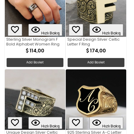
Hızlı Bakış
Hızlı Bakış
Sterling Silver Monogram F
Special Design Silver Celtic
Bold Alphabet Women Ring
Letter F Ring
114,00
174,00
Add Basket
Add Basket
Hızlı Bakış
Hızlı Bakış
Unigue Design Silver Celtic
925 Sterling Silver A-C Letter