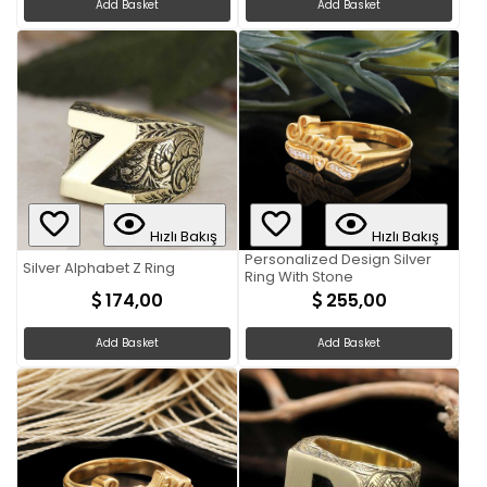
Add Basket
Add Basket
Hızlı Bakış
Hızlı Bakış
Personalized Design Silver
Silver Alphabet Z Ring
Ring With Stone
174,00
255,00
Add Basket
Add Basket