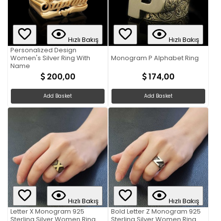
Hızlı Bakış
Hızlı Bakış
Personalized Design
Women's Silver Ring With
Monogram P Alphabet Ring
Name
200,00
174,00
Add Basket
Add Basket
Hızlı Bakış
Hızlı Bakış
Letter X Monogram 925
Bold Letter Z Monogram 925
Sterling Silver Women Ring
Sterling Silver Women Ring