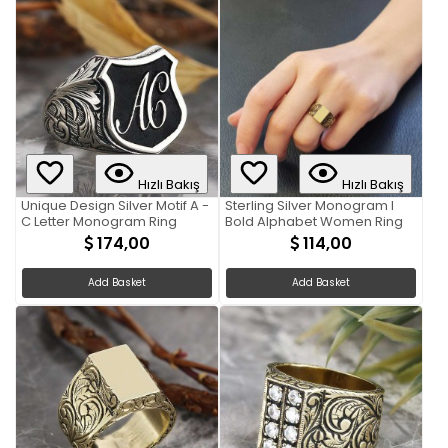
Hızlı Bakış
Hızlı Bakış
Unique Design Silver Motif A -
Sterling Silver Monogram I
C Letter Monogram Ring
Bold Alphabet Women Ring
174,00
114,00
Add Basket
Add Basket