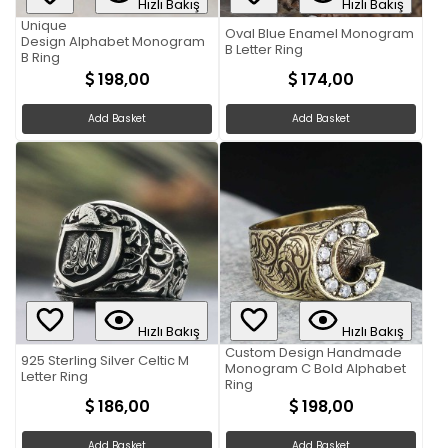
Hızlı Bakış
Hızlı Bakış
Unique
Oval Blue Enamel Monogram
Design Alphabet Monogram
B Letter Ring
B Ring
198,00
174,00
Add Basket
Add Basket
Hızlı Bakış
Hızlı Bakış
Custom Design Handmade
925 Sterling Silver Celtic M
Monogram C Bold Alphabet
Letter Ring
Ring
186,00
198,00
Add Basket
Add Basket