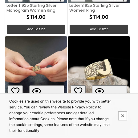
Letter T 925 Sterling Silver
Letter S 925 Sterling Silver
Monogram Women Ring
Women Ring
114,00
114,00
Add Basket
Add Basket
Hızlı Bakış
Hızlı Bakış
L Bold Letter 925 Sterling
Cookies are used on this website to provide you with better
Letter J Monogram 925
Silver Monogram Women
service. You can review the Website Privacy Policy to
Sterling Silver Women Ring
Ring
change your cookie preferences and get detailed
114,00
114,00
information about Cookies. Please note that if you change
the cookie settings, some features of the website may lose
Add Basket
Add Basket
their functionality.