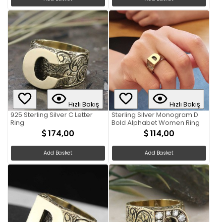
Hızlı Bakış
Hızlı Bakış
925 Sterling Silver C Letter
Sterling Silver Monogram D
Ring
Bold Alphabet Women Ring
174,00
114,00
Add Basket
Add Basket