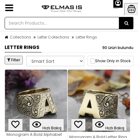
Collections
Letter Collections
Letter Rings
LETTER RINGS
90 ürün bulundu
Filter
Show Only in Stock
Hızlı Bakış
Hızlı Bakış
Monogram A Bold Alphabet
Monogram A Bold Letter Ring