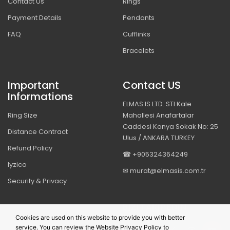
Contact Us
Rings
Payment Details
Pendants
FAQ
Cufflinks
Bracelets
Important
Contact US
Informations
ELMAS IS LTD. STI Kale
Ring Size
Mahallesi Anafartalar
Caddesi Konya Sokak No: 25
Distance Contract
Ulus / ANKARA TURKEY
Refund Policy
☎ +905324364249
Iyzico
✉ murat@elmasis.com.tr
Security & Privacy
BIZI TAKIP EDIN
Cookies are used on this website to provide you with better
service. You can review the Website Privacy Policy to