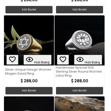
Add Basket
Add Basket
Hızlı Bakış
Hızlı Bakış
Handmade Special 925
Silver Unique Design Women
Sterling Silver Round Women
Magen David Ring
Lotus Ring
288,00
288,00
Add Basket
Add Basket