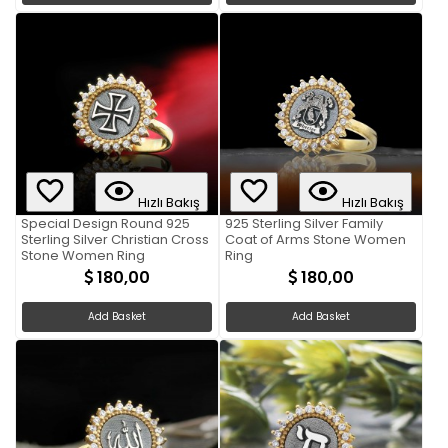
Hızlı Bakış
Hızlı Bakış
Special Design Round 925
925 Sterling Silver Family
Sterling Silver Christian Cross
Coat of Arms Stone Women
Stone Women Ring
Ring
180,00
180,00
Add Basket
Add Basket