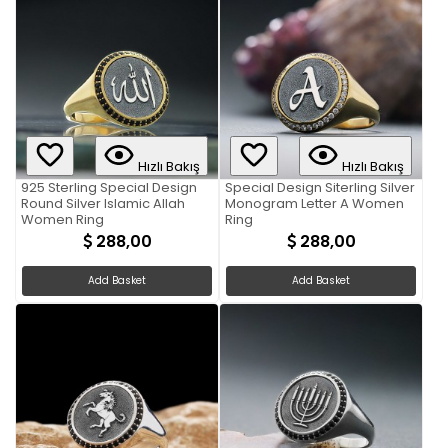
Hızlı Bakış
Hızlı Bakış
925 Sterling Special Design
Special Design Siterling Silver
Round Silver Islamic Allah
Monogram Letter A Women
Women Ring
Ring
288,00
288,00
Add Basket
Add Basket