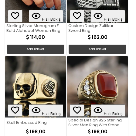
Hızlı Bakış
Hızlı Bakış
Sterling Silver Monogram F
Custom Design Zulfikar
Bold Alphabet Women Ring
Sword Ring
114,00
162,00
Add Basket
Add Basket
Hızlı Bakış
Hızlı Bakış
Special Design 925 Sterling
Skull Embossed Ring
Silver Men Ring With Stone
198,00
198,00