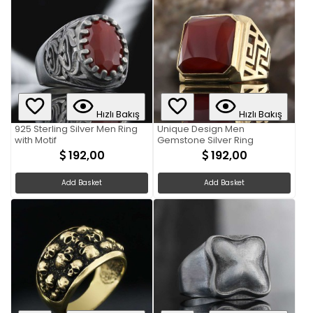
Hızlı Bakış
Hızlı Bakış
925 Sterling Silver Men Ring
Unique Design Men
with Motif
Gemstone Silver Ring
192,00
192,00
Add Basket
Add Basket