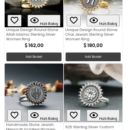
Hızlı Bakış
Hızlı Bakış
Unique Design Round Stone
Unique Design Round Stone
Allah Islamic Sterling Silver
Chai Jewish Sterling Silver
Women Ring
Women Ring
162,00
180,00
Add Basket
Add Basket
Hızlı Bakış
Hızlı Bakış
Handmade Stone Jewish
925 Sterling Silver Custom
Menorah Isolated Women