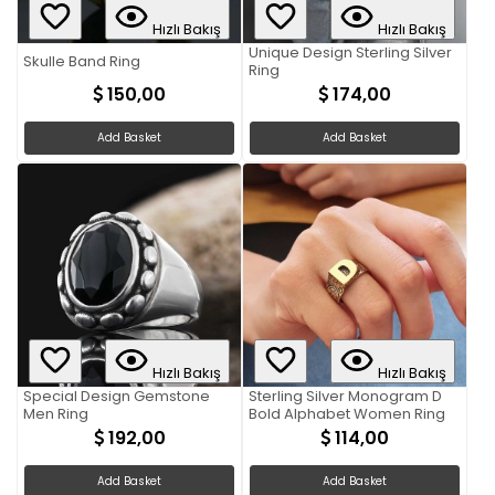
Hızlı Bakış
Hızlı Bakış
Unique Design Sterling Silver
Skulle Band Ring
Ring
150,00
174,00
Add Basket
Add Basket
Hızlı Bakış
Hızlı Bakış
Special Design Gemstone
Sterling Silver Monogram D
Men Ring
Bold Alphabet Women Ring
192,00
114,00
Add Basket
Add Basket